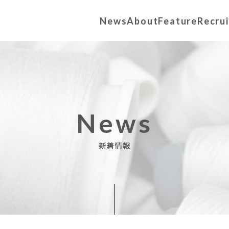
News
About
Feature
Recrui
News
新着情報