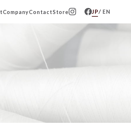
JP
EN
JP
EN
t
Company
Contact
Store