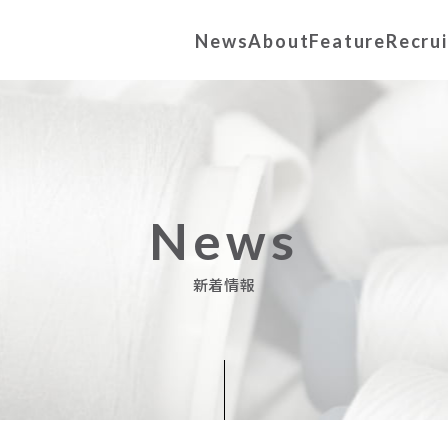
News
About
Feature
Recrui
News
新着情報