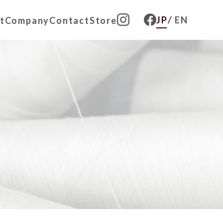
JP
EN
JP
EN
t
Company
Contact
Store