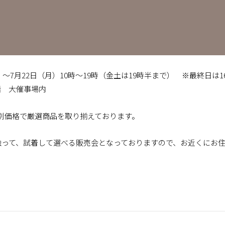
水）～7月22日（月）10時～19時（金土は19時半まで） ※最終日は1
階 大催事場内
別価格で厳選商品を取り揃えております。
、触って、試着して選べる販売会となっておりますので、お近くにお